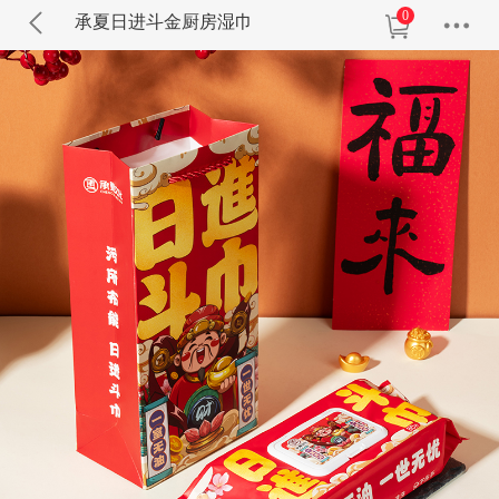
0
承夏日进斗金厨房湿巾