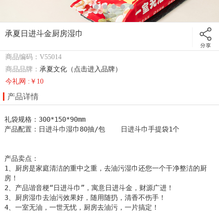
承夏日进斗金厨房湿巾
商品编码：V55014
商品品牌：
承夏文化（点击进入品牌）
今礼网 :￥10
产品详情
礼袋规格：300*150*90mm  

产品配置：日进斗巾湿巾80抽/包    日进斗巾手提袋1个

产品卖点：

1、厨房是家庭清洁的重中之重，去油污湿巾还您一个干净整洁的厨
房！

2、产品谐音梗“日进斗巾”，寓意日进斗金，财源广进！

3、厨房湿巾去油污效果好，随用随扔，清香不伤手！

4、一室无油，一世无忧，厨房去油污，一片搞定！