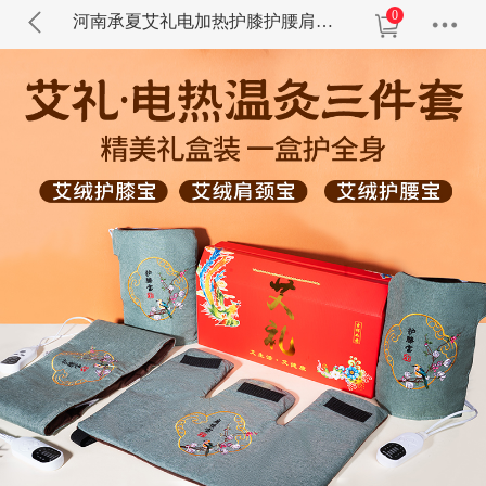
0
河南承夏艾礼电加热护膝护腰肩颈套装